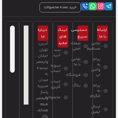
خرید عمده محصولات
ارتـبـاط
دسـتـرسـی
لـیـنـک
دربـاره
بـا مـا
سـریـع
هـای
مـا
مـفـید
تماس
صفحه
آدرس:
مستقیم
اصلی
تهران
سبد
خرید
خیابان
پیام
تماس
ولیعصر
به
با ما
تسویه
نرسیده
واتس
حساب
به
اپ
فروشگاه
میدان
حساب
پیام
بــلاگ
منیریه
کاربری
به
پاساژ
تلگرام
محصولات
ولیعصر
طبقه
ارسال
همکف
ایمیل
پلاک