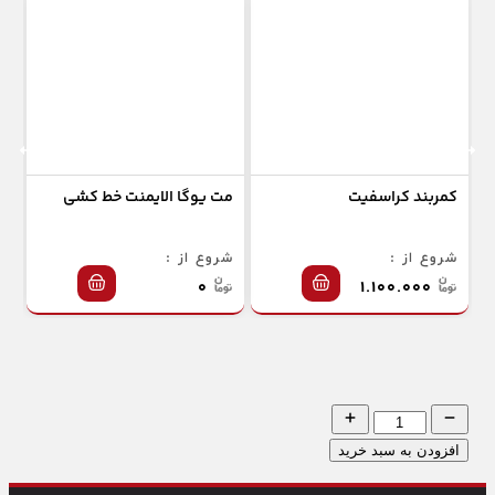
کمربند کراسفیت
مت یوگا الایمنت خط کشی
جو
شروع از :
شروع از :
شر
۰
۱.۱۰۰.۰۰۰
افزودن به سبد خرید