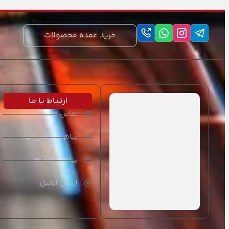
کش پیلاتس
خرید عمده محصولات
رینگ یوگا
توپ پیلاتس
مت یوگا (زیرانداز)
ارتـبـاط بـا مـا
بند یوگا (کمربند)
تماس مستقیم
پیام به واتس اپ
پیام به تلگرام
ارسال ایمیل