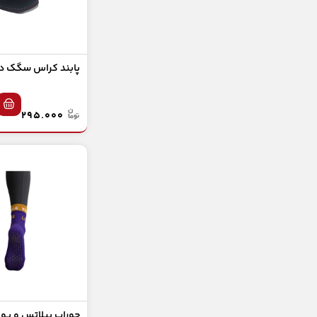
چرخ شکم و دسته شنا
لوازم ماساژ و تندرستی
ماساژور و لوازم ماساژ
پابند کراس سگک دا
وردنه ماساژ
۲۹۵.۰۰۰
توپ ماساژ
پوشاک
گن لاغری
تناسب اندام
تقویت مچ و ساعد
قیچی و فنر تقویت مچ و ساعد
حلقه تقویت مچ
جوراب پیلاتس و یوگ