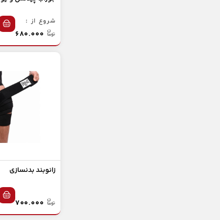
فنر تقویت ساعد
شروع از :
کش تمرینی
۶۸۰.۰۰۰
کش های پاورباند
کش های دور مچ دست و پا
کش های CX سی ایکس
کش های مینی لوپ
تجهیزات آمادگی جسمانی
چرخ شکم
زانوبند بدنسازی
توپ تعادل
توپ های تناسب اندام
۷۰۰.۰۰۰
رولر و فوم رولر