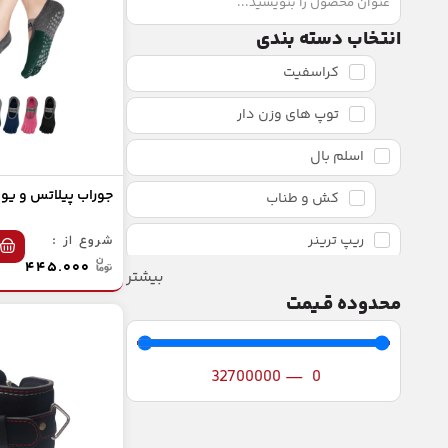
انتخاب دسته بندی
کراسفیت
توپ های وزن دار
اسلم بال
جوراب پیلاتس و یوگ
کش و طناب
ریپ ترینر
شروع از :
۴۴۵.۰۰۰
بیشتر
تی آر ایکس TRX
محدوده قـیمت
تجهیزات کراسفیت
ماسک و چتر استقامت
32700000
—
0
ترامپلین