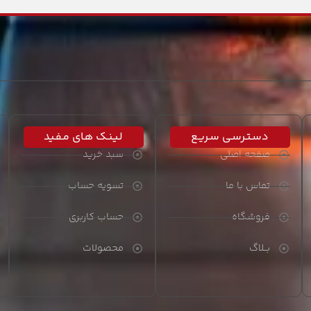
دسـتـرسـی سـریـع
لـیـنـک هـای مـفـید
صفحه اصلی
سبد خرید
تماس با ما
تسویه حساب
فروشگاه
حساب کاربری
بــلاگ
محصولات