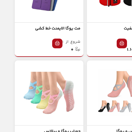
سفیت
مت یوگا الایمنت خط کشی
شروع از :
۰
س و یوگا
جوراب یوگا و پیلاتس