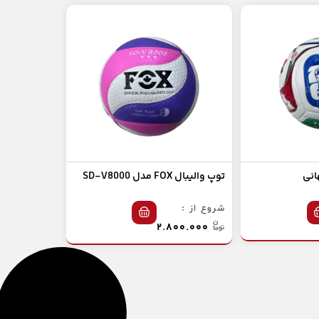
انی
توپ والیبال FOX مدل SD-V8000
شروع از :
۲.۸۰۰.۰۰۰