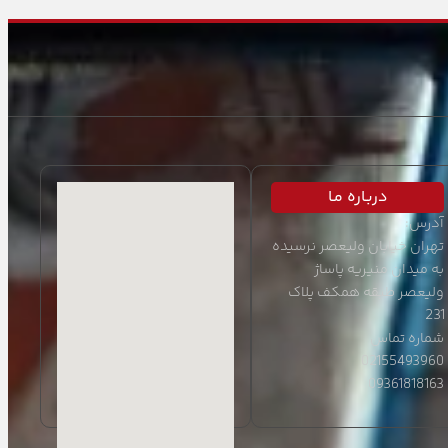
دربـاره مـا
آدرس:
تهران خیابان ولیعصر نرسیده
به میدان منیریه پاساژ
ولیعصر طبقه همکف پلاک
231
شماره تماس
02155493960
09361818163