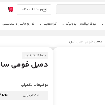
ورود | ثبت نام
0
یوگا پیلاتس ایروبیک
کراسفیت
لوازم ماساژ و تندرستی
دمبل فومی سان لین
اینجا کلیک کنید
دمبل فومی سان
توضیحات تکمیلی
انتخاب وزن
1240گرم, 1600گرم, 1800 گرم