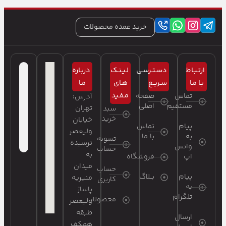
خرید عمده محصولات
ارتـبـاط
دسـتـرسـی
لـیـنـک
دربـاره
بـا مـا
سـریـع
هـای
مـا
مـفـید
تماس
صفحه
آدرس:
مستقیم
اصلی
تهران
سبد
خرید
خیابان
پیام
تماس
ولیعصر
به
با ما
تسویه
نرسیده
واتس
حساب
به
اپ
فروشگاه
میدان
حساب
پیام
بــلاگ
منیریه
کاربری
به
پاساژ
تلگرام
محصولات
ولیعصر
طبقه
ارسال
همکف