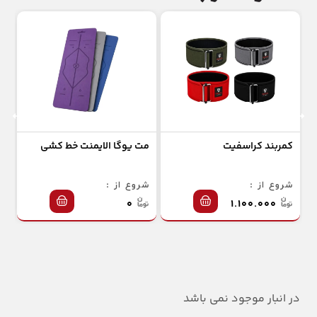
کمربند کراسفیت
مت یوگا الایمنت خط کشی
جو
شروع از :
شروع از :
شر
۰
۱.۱۰۰.۰۰۰
در انبار موجود نمی باشد