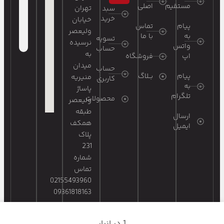
مستقیم
اصلی
تهران
سبد
خرید
خیابان
پیام
تماس
ولیعصر
به
با ما
تسویه
نرسیده
واتس
حساب
به
اپ
فروشگاه
میدان
حساب
پیام
بــلاگ
منیریه
کاربری
به
پاساژ
تلگرام
محصولات
ولیعصر
طبقه
ارسال
همکف
ایمیل
پلاک
231
شماره
تماس
02155493960
09361818163
1 در انبار