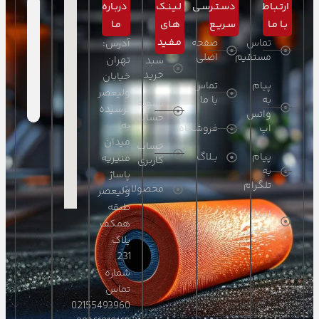
ارتـبـاط
دسـتـرسـی
لـیـنـک
دربـاره
بـا مـا
سـریـع
هـای
مـا
مـفـید
تماس
صفحه
آدرس:
مستقیم
اصلی
تهران
سبد
خرید
خیابان
پیام
تماس
ولیعصر
به
با ما
تسویه
نرسیده
واتس
حساب
به
اپ
فروشگاه
میدان
حساب
پیام
بــلاگ
منیریه
کاربری
به
پاساژ
تلگرام
محصولات
ولیعصر
طبقه
ارسال
همکف
ایمیل
پلاک
231
شماره
تماس
02155493960