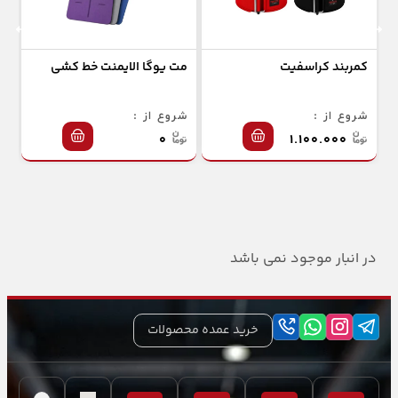
کمربند کراسفیت
مت یوگا الایمنت خط کشی
جو
شروع از :
شروع از :
شر
۰
۱.۱۰۰.۰۰۰
در انبار موجود نمی باشد
خرید عمده محصولات