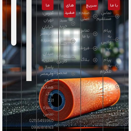
بـا مـا
سـریـع
هـای
مـا
مـفـید
تماس
صفحه
آدرس:
مستقیم
اصلی
تهران
سبد
خرید
خیابان
پیام
تماس
ولیعصر
به
با ما
تسویه
نرسیده
واتس
حساب
به
اپ
فروشگاه
میدان
حساب
پیام
بــلاگ
منیریه
کاربری
به
پاساژ
تلگرام
محصولات
ولیعصر
طبقه
ارسال
همکف
ایمیل
پلاک
231
شماره
تماس
02155493960
09361818163