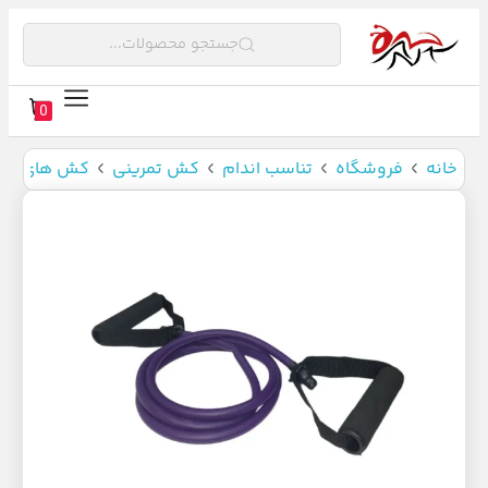
جستجو محصولات...
0
خانه
فروشگاه
تناسب اندام
کش تمرینی
کش های CX سی ایکس