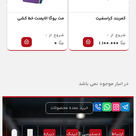
کمربند کراسفیت
مت یوگا الایمنت خط کشی
جو
شروع از :
شروع از :
شر
۰
۱.۱۰۰.۰۰۰
در انبار موجود نمی باشد
خرید عمده محصولات
ارتـبـاط
دسـتـرسـی
لـیـنـک
دربـاره