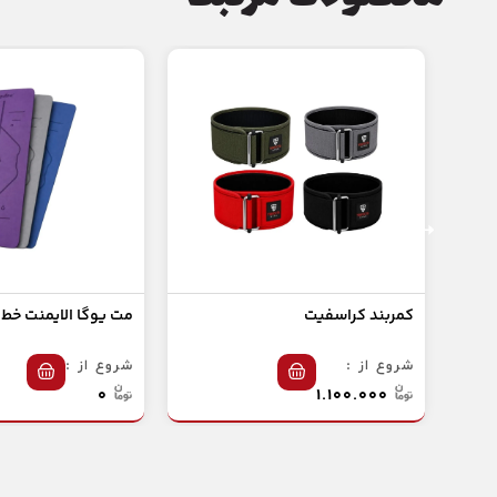
کمربند کراسفیت
مت یوگا الایمنت خط
شروع از :
شروع از :
۰
۱.۱۰۰.۰۰۰