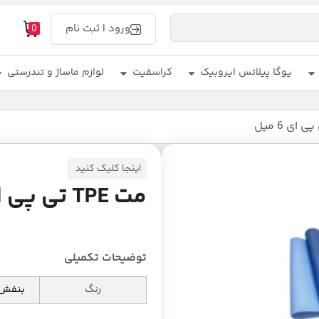
ورود | ثبت نام
0
یوگا پیلاتس ایروبیک
کراسفیت
لوازم ماساژ و تندرستی
اینجا کلیک کنید
مت TPE تی پی ای 6 میل
توضیحات تکمیلی
رنگ
بنفش, 