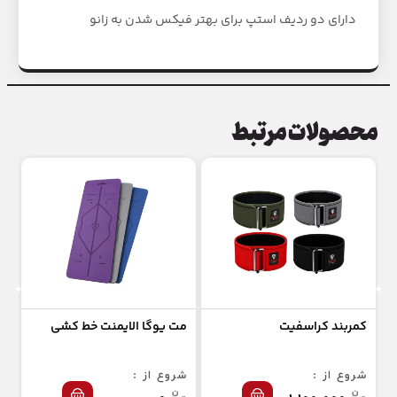
دارای دو ردیف استپ برای بهتر فیکس شدن به زانو
محصولات مرتبط
کمربند کراسفیت
مت یوگا الایمنت خط کشی
جو
شروع از :
شروع از :
شر