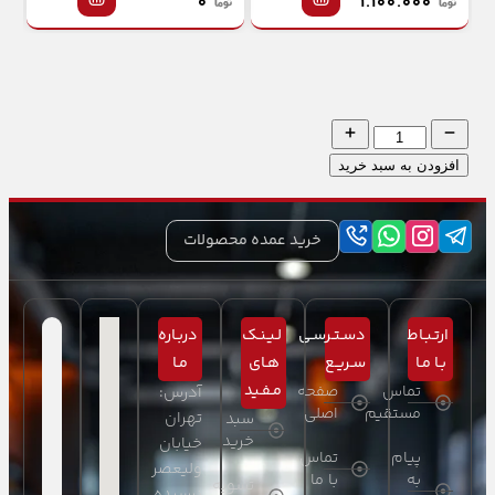
۰
۱.۱۰۰.۰۰۰
افزودن به سبد خرید
خرید عمده محصولات
ارتـبـاط
دسـتـرسـی
لـیـنـک
دربـاره
بـا مـا
سـریـع
هـای
مـا
مـفـید
تماس
صفحه
آدرس:
مستقیم
اصلی
تهران
سبد
خرید
خیابان
پیام
تماس
ولیعصر
به
با ما
تسویه
نرسیده