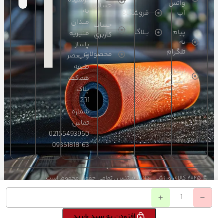
واتس
حساب
به
اپ
فروشگاه
میدان
حساب
پیام
بــلاگ
منیریه
کاربری
به
پاساژ
تلگرام
محصولات
ولیعصر
طبقه
ارسال
همکف
ایمیل
پلاک
231
شماره
تماس
02155493960
09361818163
© ۲۰۲۵ کالای ورزشی ردانت فیتنس . تمامی حقوق محفوظ است.
طراحی و توسعه وبسایت :
علی قربانی - Aliwebpress
```
افزودن به سبد خرید