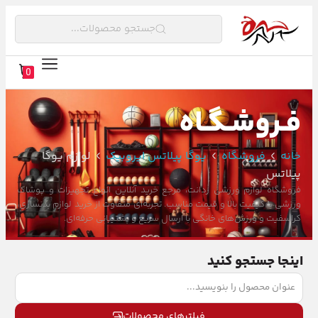
جستجو محصولات...
0
فـروشـگـاه
خانه
فروشگاه
یوگا پیلاتس ایروبیک
لوازم یوگا
پیلاتس
فروشگاه لوازم ورزشی ردانت، مرجع خرید آنلاین انواع تجهیزات و پوشاک
ورزشی با کیفیت بالا و قیمت مناسب. تجربه‌ای متفاوت از خرید لوازم بدنسازی،
کراسفیت و ورزش‌های خانگی با ارسال سریع و پشتیبانی حرفه‌ای.
اینجا جستجو کنید
فیلترهای محصولات