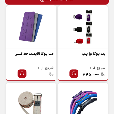
بند یوگا نخ پنبه
مت یوگا الایمنت خط کشی
شروع از :
شروع از :
۰
۳۴۵.۰۰۰