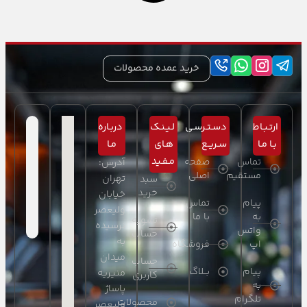
خرید عمده محصولات
ارتـبـاط
دسـتـرسـی
لـیـنـک
دربـاره
بـا مـا
سـریـع
هـای
مـا
مـفـید
تماس
صفحه
آدرس:
مستقیم
اصلی
تهران
سبد
خرید
خیابان
پیام
تماس
ولیعصر
به
با ما
تسویه
نرسیده
واتس
حساب
به
اپ
فروشگاه
میدان
حساب
پیام
بــلاگ
منیریه
کاربری
به
پاساژ
تلگرام
محصولات
ولیعصر