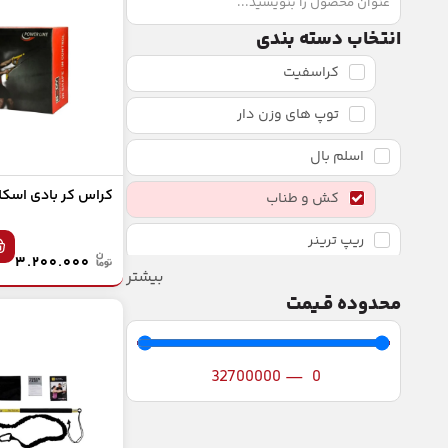
انتخاب دسته بندی
کراسفیت
توپ های وزن دار
اسلم بال
کراس کر بادی اسکلا
کش و طناب
ریپ ترینر
۳.۲۰۰.۰۰۰
بیشتر
تی آر ایکس TRX
محدوده قـیمت
تجهیزات کراسفیت
ماسک و چتر استقامت
32700000
—
0
ترامپلین