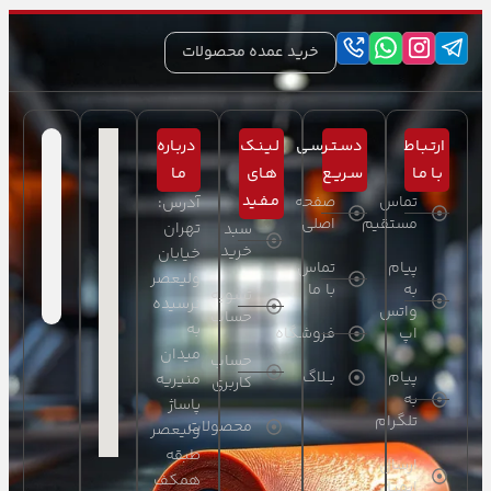
خرید عمده محصولات
ارتـبـاط
دسـتـرسـی
لـیـنـک
دربـاره
بـا مـا
سـریـع
هـای
مـا
مـفـید
تماس
صفحه
آدرس:
مستقیم
اصلی
تهران
سبد
خرید
خیابان
پیام
تماس
ولیعصر
به
با ما
تسویه
نرسیده
واتس
حساب
به
اپ
فروشگاه
میدان
حساب
پیام
بــلاگ
منیریه
کاربری
به
پاساژ
تلگرام
محصولات
ولیعصر
طبقه
ارسال
همکف
ایمیل