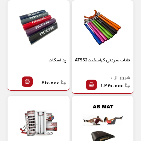
طناب سرعتی کراسفیتAT552
پد اسکات
شروع از :
۶۱۰.۰۰۰
۱.۴۲۰.۰۰۰