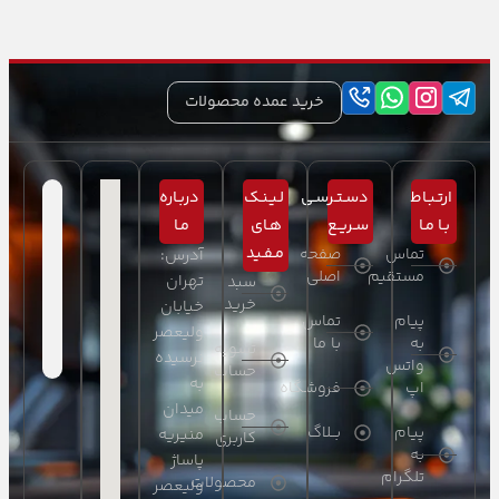
خرید عمده محصولات
ارتـبـاط
دسـتـرسـی
لـیـنـک
دربـاره
بـا مـا
سـریـع
هـای
مـا
مـفـید
تماس
صفحه
آدرس:
مستقیم
اصلی
تهران
سبد
خرید
خیابان
پیام
تماس
ولیعصر
به
با ما
تسویه
نرسیده
واتس
حساب
به
اپ
فروشگاه
میدان
حساب
پیام
بــلاگ
منیریه
کاربری
به
پاساژ
تلگرام
محصولات
ولیعصر