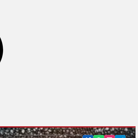
فنر تقویت ساعد
کش تمرینی
کش های پاورباند
کش های دور مچ دست و پا
کش های CX سی ایکس
کش های مینی لوپ
تجهیزات آمادگی جسمانی
چرخ شکم
توپ تعادل
توپ های تناسب اندام
رولر و فوم رولر