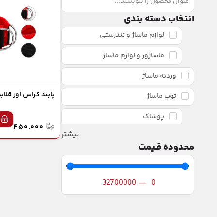
انتخاب دسته بندی
لوازم ماساژ و تندرستی
ماساژور و لوازم ماساژ
وردنه ماساژ
پابند کراس اور قلابد
توپ ماساژ
پوشاک
۴۵۰.۰۰۰
بیشتر
گن لاغری
محدوده قـیمت
کراسفیت
توپ های وزن دار
32700000
—
0
اسلم بال