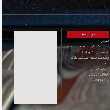
دربـاره مـا
آدرس:
تهران خیابان ولیعصر نرسیده
به میدان منیریه پاساژ
ولیعصر طبقه همکف پلاک
231
شماره تماس
02155493960
09361818163