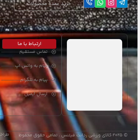
خرید عمده محصولات
طناب های ورزشی
ملزومات چابکی و تعادلی
ورزش های تیمی و انفرادی
ارتـبـاط بـا مـا
لوازم رزمی
تماس مستقیم
شطرنج
پیام به واتس اپ
اکسسوری ورزشی
پیام به تلگرام
هوازی و بدنسازی
ارسال ایمیل
دمبل و وزنه
دمبل
کتل بل
طراحی
© ۲۰۲۵ کالای ورزشی ردانت فیتنس . تمامی حقوق محفوظ