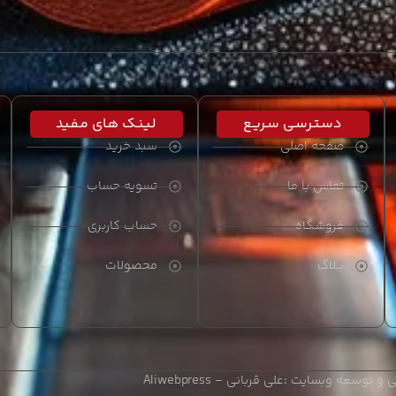
دسـتـرسـی سـریـع
لـیـنـک هـای مـفـید
صفحه اصلی
سبد خرید
تماس با ما
تسویه حساب
فروشگاه
حساب کاربری
بــلاگ
محصولات
 و توسعه وبسایت :
علی قربانی - Aliwebpress