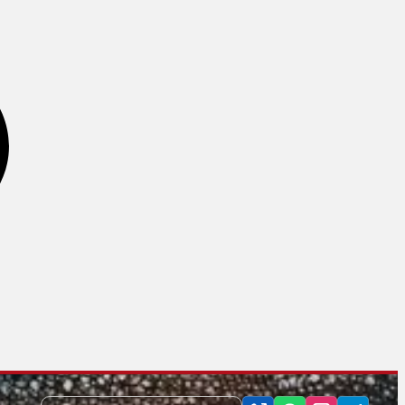
فنر تقویت ساعد
کش تمرینی
کش های پاورباند
کش های دور مچ دست و پا
کش های CX سی ایکس
کش های مینی لوپ
تجهیزات آمادگی جسمانی
چرخ شکم
توپ تعادل
توپ های تناسب اندام
رولر و فوم رولر