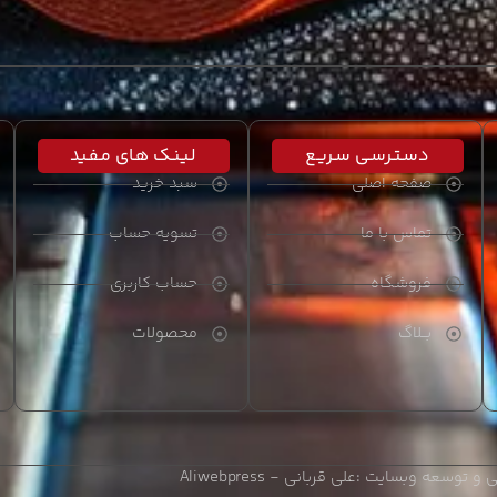
دسـتـرسـی سـریـع
لـیـنـک هـای مـفـید
صفحه اصلی
سبد خرید
تماس با ما
تسویه حساب
فروشگاه
حساب کاربری
بــلاگ
محصولات
 و توسعه وبسایت :
علی قربانی - Aliwebpress