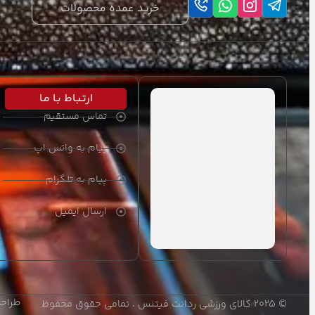
خرید عمده محصولات
طناب های ورزشی
ملزومات چابکی و تعادلی
ورزش های تیمی و انفرادی
ارتـبـاط بـا مـا
لوازم رزمی
تماس مستقیم
شطرنج
پیام به واتس اپ
اکسسوری ورزشی
پیام به تلگرام
هوازی و بدنسازی
ارسال ایمیل
دمبل و وزنه
دمبل
اکسسوری بدنسازی
طراحی
© ۲۰۲۵ کالای ورزشی ردانت فیتنس . تمامی حقوق محفوظ