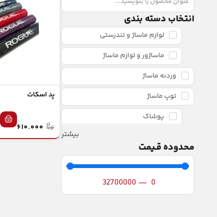
انتخاب دسته بندی
لوازم ماساژ و تندرستی
ماساژور و لوازم ماساژ
وردنه ماساژ
پد اسکات
توپ ماساژ
پوشاک
۶۱۰.۰۰۰
بیشتر
گن لاغری
محدوده قـیمت
کراسفیت
توپ های وزن دار
32700000
—
0
اسلم بال