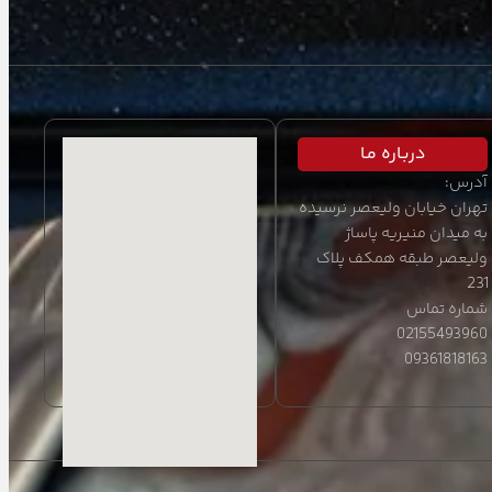
دربـاره مـا
آدرس:
تهران خیابان ولیعصر نرسیده
به میدان منیریه پاساژ
ولیعصر طبقه همکف پلاک
231
شماره تماس
02155493960
09361818163