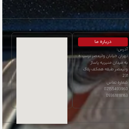
دربـاره مـا
آدرس:
تهران خیابان ولیعصر نرسیده
به میدان منیریه پاساژ
ولیعصر طبقه همکف پلاک
231
شماره تماس
02155493960
09361818163