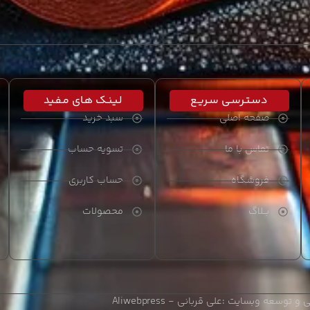
دسـتـرسـی سـریـع
لـیـنـک هـای مـفـید
صفحه اصلی
سبد خرید
تماس با ما
تسویه حساب
فروشگاه
حساب کاربری
بــلاگ
محصولات
 و توسعه وبسایت :
علی قربانی - Aliwebpress