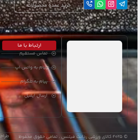
خرید عمده محصولات
ملزومات چابکی و تعادلی
طناب های ورزشی
ورزش های تیمی و انفرادی
ارتـبـاط بـا مـا
لوازم رزمی
تماس مستقیم
شطرنج
پیام به واتس اپ
اکسسوری ورزشی
پیام به تلگرام
هوازی و بدنسازی
ارسال ایمیل
دمبل و وزنه
دمبل
اکسسوری بدنسازی
طراحی
© ۲۰۲۵ کالای ورزشی ردانت فیتنس . تمامی حقوق محفوظ