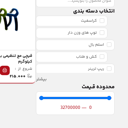
انتخاب دسته بندی
کراسفیت
توپ های وزن دار
اسلم بال
کش و طناب
کیلوگرم
ریپ ترینر
شروع از :
۲۱۵.۰۰۰
بیشتر
تی آر ایکس TRX
محدوده قـیمت
تجهیزات کراسفیت
ماسک و چتر استقامت
32700000
—
0
ترامپلین