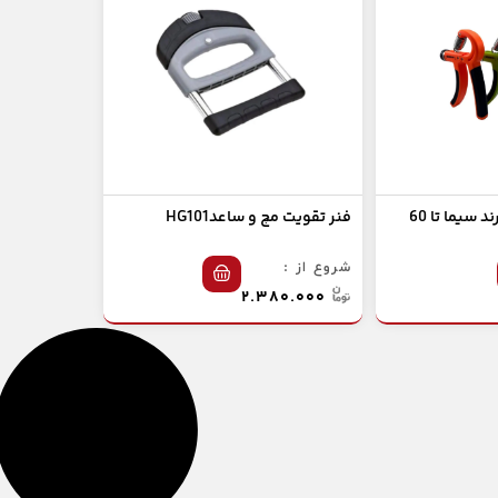
قیچی مچ تنظیمی برند سیما تا 60
فنر تقویت مچ و ساعدHG101
شروع از :
۲.۳۸۰.۰۰۰