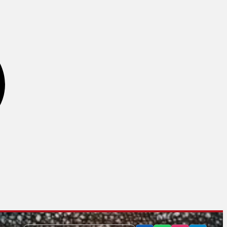
فنر تقویت ساعد
کش تمرینی
کش های پاورباند
کش های دور مچ دست و پا
کش های CX سی ایکس
کش های مینی لوپ
تجهیزات آمادگی جسمانی
چرخ شکم
توپ تعادل
توپ های تناسب اندام
رولر و فوم رولر