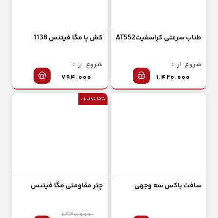
طناب سرعتی کراسفیتAT552
کش پا مگا فیتنس 1138
شروع از :
شروع از :
۷۹۴.۰۰۰
۱.۴۲۰.۰۰۰
۱۵% تخفیف
سافت باکس سه وجهی
چتر مقاومتی مگا فیتنس
۱.۹۳۰.۰۰۰