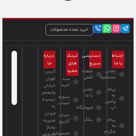
خرید عمده محصولات
ارتـبـاط
دسـتـرسـی
لـیـنـک
دربـاره
بـا مـا
سـریـع
هـای
مـا
مـفـید
تماس
صفحه
آدرس:
مستقیم
اصلی
تهران
سبد
خرید
خیابان
پیام
تماس
ولیعصر
به
با ما
تسویه
نرسیده
واتس
حساب
به
اپ
فروشگاه
میدان
حساب
پیام
بــلاگ
منیریه
کاربری
به
پاساژ
تلگرام
محصولات
ولیعصر