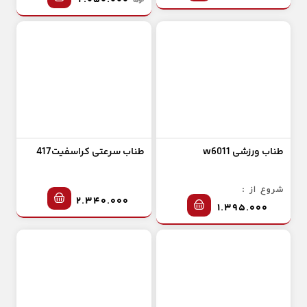
۲.۰۵۰.۰۰۰
طناب ورزشی w6011
طناب سرعتی کراسفیت417
شروع از :
۲.۳۴۰.۰۰۰
۱.۳۹۵.۰۰۰