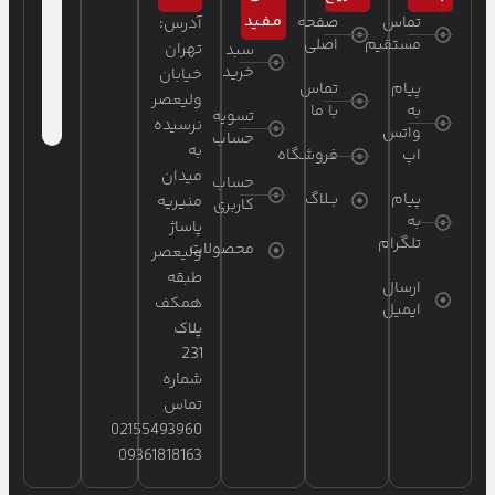
مـفـید
تماس
صفحه
آدرس:
مستقیم
اصلی
تهران
سبد
خرید
خیابان
پیام
تماس
ولیعصر
به
با ما
تسویه
نرسیده
واتس
حساب
به
اپ
فروشگاه
میدان
حساب
پیام
بــلاگ
منیریه
کاربری
به
پاساژ
تلگرام
محصولات
ولیعصر
طبقه
ارسال
همکف
ایمیل
پلاک
231
شماره
تماس
02155493960
09361818163