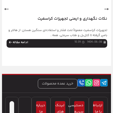
نکات نگهداری و ایمنی تجهیزات کراسفیت
چ
تجهیزات کراسفیت معمولاً تحت فشار و استفاده‌ی سنگین هستن. از هالتر و
خ
بامپر گرفته تا کتل‌بل و طناب سرعتی، همه...
ر
1404-06-06
10:39
ادامه مقاله
خرید عمده محصولات
ارتـبـاط
دسـتـرسـی
لـیـنـک
دربـاره
بـا مـا
سـریـع
هـای
مـا