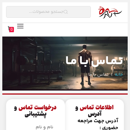
جستجو محصولات...
0
تـمـاس بـا مـا
خانه
تماس با ما
اطلاعات تماس
و
درخواست تماس
و
آدرس
پشتیبانی
آدرس جهت مراجعه
نام و نام
حضوری :