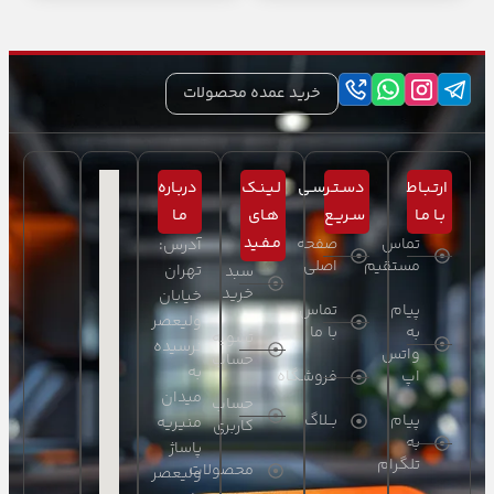
خرید عمده محصولات
ارتـبـاط
دسـتـرسـی
لـیـنـک
دربـاره
بـا مـا
سـریـع
هـای
مـا
مـفـید
تماس
صفحه
آدرس:
مستقیم
اصلی
تهران
سبد
خرید
خیابان
پیام
تماس
ولیعصر
به
با ما
تسویه
نرسیده
واتس
حساب
به
اپ
فروشگاه
میدان
حساب
پیام
بــلاگ
منیریه
کاربری
به
پاساژ
تلگرام
محصولات
ولیعصر